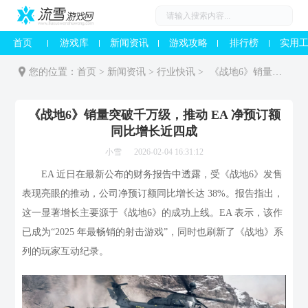
首页
游戏库
新闻资讯
游戏攻略
排行榜
实用
您的位置：
首页
>
新闻资讯
>
行业快讯
>
《战地6》销量突破千万级，推动 EA 净预订额同比增长近四成
《战地6》销量突破千万级，推动 EA 净预订额
同比增长近四成
小雪
2026-02-04 16:31:12
EA 近日在最新公布的财务报告中透露，受《战地6》发售
表现亮眼的推动，公司净预订额同比增长达 38%。报告指出，
这一显著增长主要源于《战地6》的成功上线。EA 表示，该作
已成为“2025 年最畅销的射击游戏”，同时也刷新了《战地》系
列的玩家互动纪录。