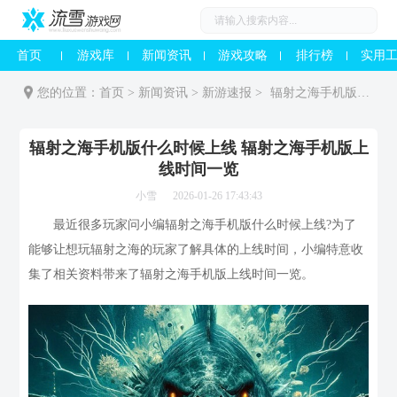
首页
游戏库
新闻资讯
游戏攻略
排行榜
实用
您的位置：
首页
>
新闻资讯
>
新游速报
>
辐射之海手机版什么时候上线 辐射之海手机版上线时间一览
辐射之海手机版什么时候上线 辐射之海手机版上
线时间一览
小雪
2026-01-26 17:43:43
最近很多玩家问小编辐射之海手机版什么时候上线?为了
能够让想玩辐射之海的玩家了解具体的上线时间，小编特意收
集了相关资料带来了辐射之海手机版上线时间一览。