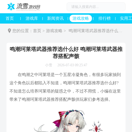
首页
游戏库
新闻资讯
游戏攻略
排行榜
实用
您的位置：
首页
>
游戏攻略
>
鸣潮珂莱塔武器推荐选什么好 鸣潮珂莱塔武器推荐搭配声骸
鸣潮珂莱塔武器推荐选什么好 鸣潮珂莱塔武器推
荐搭配声骸
小雪
2026-07-03 09:25:47
在鸣潮之中珂莱塔是一个五星冷凝角色，有很多玩家抽到
这个角色以后都陷入不知道，鸣潮珂莱塔武器推荐选什么好?
不知道怎么培养珂莱塔的疑惑之中，不过不用慌，小编在这里
带来了鸣潮珂莱塔武器推荐搭配声骸供玩家们参考选择。