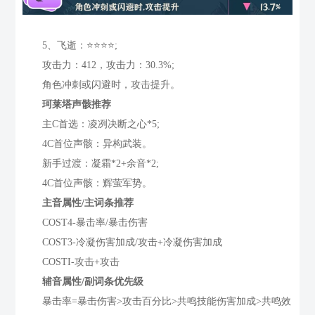
5、飞逝：⭐⭐⭐⭐;
攻击力：412，攻击力：30.3%;
角色冲刺或闪避时，攻击提升。
珂莱塔声骸推荐
主C首选：凌冽决断之心*5;
4C首位声骸：异构武装。
新手过渡：凝霜*2+余音*2;
4C首位声骸：辉萤军势。
主音属性/主词条推荐
COST4-暴击率/暴击伤害
COST3-冷凝伤害加成/攻击+冷凝伤害加成
COSTI-攻击+攻击
辅音属性/副词条优先级
暴击率=暴击伤害>攻击百分比>共鸣技能伤害加成>共鸣效