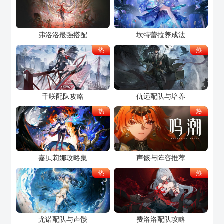
弗洛洛最强搭配
坎特蕾拉养成法
热
热
千咲配队攻略
仇远配队与培养
热
热
嘉贝莉娜攻略集
声骸与阵容推荐
热
热
尤诺配队与声骸
费洛洛配队攻略