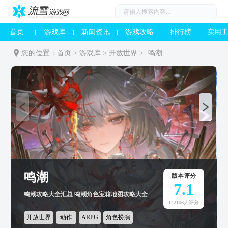
首页
游戏库
新闻资讯
游戏攻略
排行榜
实用
您的位置：
首页
>
游戏库
>
开放世界
>
鸣潮
鸣潮
版本评分
7.1
鸣潮攻略大全汇总 鸣潮角色宝箱地图攻略大全
142106人评分
开放世界
动作
ARPG
角色扮演