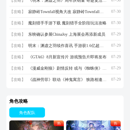
07-30
【攻略】
《明末：渊虚之羽》周年庆销量 奇迹复活赛上演
07-30
【攻略】
寂静岭Townfall视角大改 寂静岭Townfall新作视角大改
07-30
【攻略】
魔刻猎手手游下载 魔刻猎手全阶段玩法攻略
07-29
【攻略】
东映确认参展ChinaJoy 上海展会再添新成员
07-29
【攻略】
明末：渊虚之羽续作喜讯 手游获1.6亿超级投资
07-29
【攻略】
《GTA6》8月新宣传片 游戏预告片即将发布
07-29
【攻略】
《漫威金刚狼》剧情反转 或与《蜘蛛侠》联动
07-29
【攻略】
《战神劳菲》联动《神鬼寓言》 狭路相逢勇者胜
角色攻略
角色配队
热
热