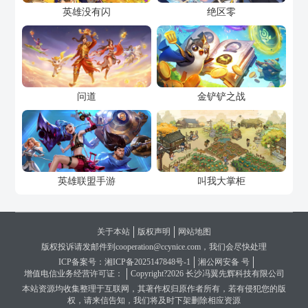
英雄没有闪
绝区零
问道
金铲铲之战
英雄联盟手游
叫我大掌柜
关于本站
版权声明
网站地图
版权投诉请发邮件到cooperation@ccynice.com，我们会尽快处理
ICP备案号：湘ICP备2025147848号-1
湘公网安备 号
增值电信业务经营许可证：
Copyright?2026 长沙冯翼先辉科技有限公司
本站资源均收集整理于互联网，其著作权归原作者所有，若有侵犯您的版
权，请来信告知，我们将及时下架删除相应资源